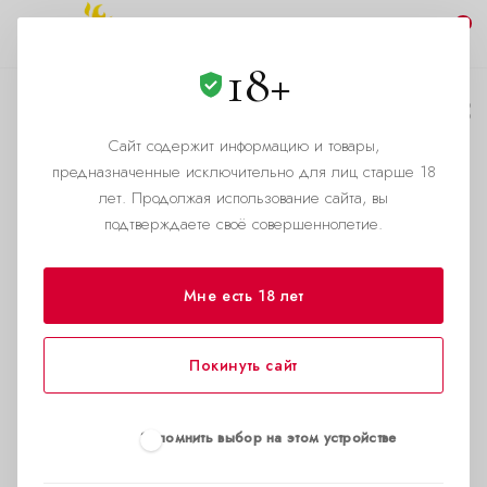
0
18+
Уведомления в
Телеграмм ✅
Сайт содержит информацию и товары,
предназначенные исключительно для лиц старше 18
—
Главная страница
Новости
лет. Продолжая использование сайта, вы
подтверждаете своё совершеннолетие.
Уведомления в телеграмм можно включить
при оформлении в
корзине
, или
подписавшись на бота
@poppersinfobot
Мне есть 18 лет
Далее
Покинуть сайт
необходимо
будет
подтвердить
Запомнить выбор на этом устройстве
номер
телефона, который вы указали в заказе.