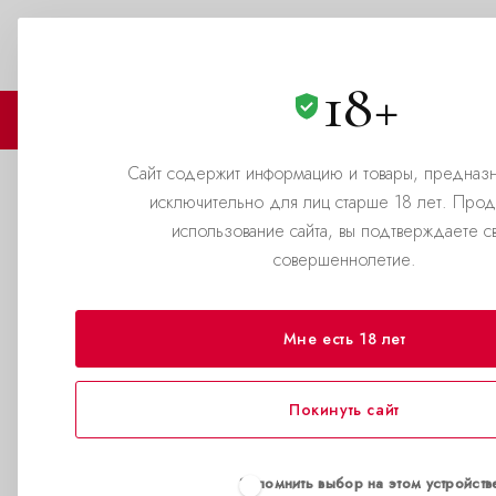
Алматы
+7(705)575-89-69
ЗАКАЗАТЬ ЗВОНОК
18+
🏪 МАГАЗИНЫ
🛒 КАТАЛОГ
Сайт содержит информацию и товары, предназ
исключительно для лиц старше 18 лет. Про
Блог
использование сайта, вы подтверждаете с
совершеннолетие.
—
Главная страница
Блог
Мне есть 18 лет
ЗА ВСЕ ВРЕМЯ
2026
2025
2024
Покинуть сайт
Запомнить выбор на этом устройств