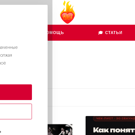
👨🏻‍💻 ПОМОЩЬ
🎓 СТАТЬИ
наченные
должая
воё
2023
2021
е