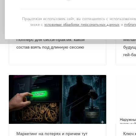
Продолжая использовать сайт, вы соглашаетесь с использованием
также с
условиями обработки персональных данных
и
публич
Попперс для сисси-практик: какой
Мелан
состав взять под длинную сессию
будущ
гей-б
Маркетинг на потерях и причем тут
Ключ 