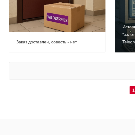
Истор
"золот
Заказ доставлен, совесть - нет
Teleg
1