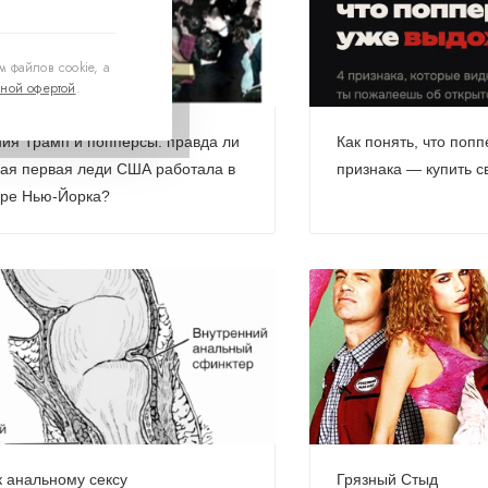
 файлов cookie, а
ной офертой
.
ия Трамп и попперсы: правда ли
Как понять, что попп
ая первая леди США работала в
признака — купить 
аре Нью-Йорка?
к анальному сексу
Грязный Стыд