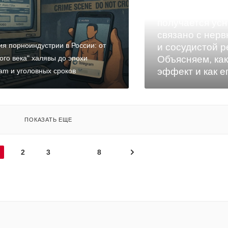
После попперс
получается усн
связано с нер
ия порноиндустрии в России: от
и сосудистой р
ого века" халявы до эпохи
Объясняем, как
эффект и как е
ram и уголовных сроков
ПОКАЗАТЬ ЕЩЕ
2
3
8