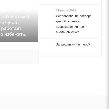
ов не
уть? Это
31 марта 2023
Использование попперс
вной системой
для облегчения
еакцией.
проникновения при
 работает
анальном сексе
го избежать.
Запрещен ли попперс?