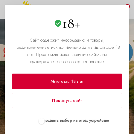
0
18+
Сайт содержит информацию и товары,
КОГДА ДУЕТ ВЕТЕР ПЕРЕМЕН, КТО ТО СТРОИТ СТЕНЫ, А
предназначенные исключительно для лиц старше 18
КТО ТО МЕЛЬНИЦЫ
лет. Продолжая использование сайта, вы
Излучение новых
подтверждаете своё совершеннолетие.
потоков: кейс попперсов
Мне есть 18 лет
и современная логика
монетизации трафика
Покинуть сайт
Запомнить выбор на этом устройстве