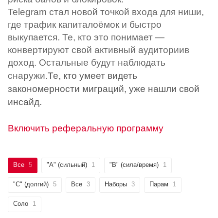
Telegram стал новой точкой входа для ниши,
где трафик капиталоёмок и быстро
выкупается. Те, кто это понимает —
конвертируют свой активный аудиториив
доход. Остальные будут наблюдать
Те, кто умеет видеть
снаружи.
закономерности миграций, уже нашли свой
инсайд.
Включить реферальную программу
Все
5
"А" (сильный)
1
"B" (сила/время)
1
"C" (долгий)
5
Все
3
Наборы
3
Парам
1
Соло
1