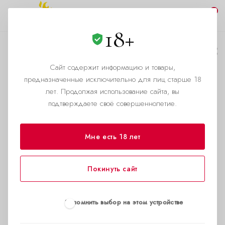
0
18+
Что такое попперс?
Сайт содержит информацию и товары,
—
—
Главная страница
Помощь
Что такое попперс?
предназначенные исключительно для лиц старше 18
лет. Продолжая использование сайта, вы
подтверждаете своё совершеннолетие.
Мне есть 18 лет
Покинуть сайт
Запомнить выбор на этом устройстве