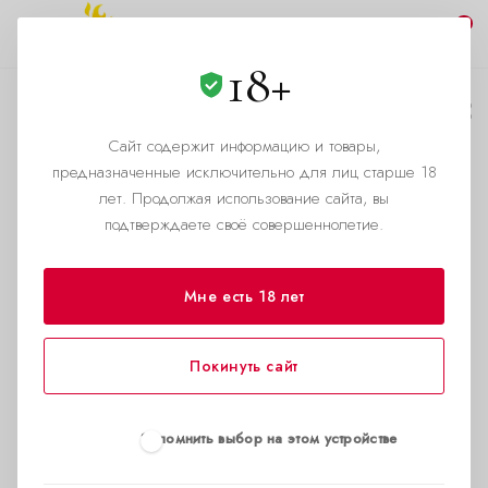
0
18+
Почта России,
доставка до
Сайт содержит информацию и товары,
предназначенные исключительно для лиц старше 18
отделения
лет. Продолжая использование сайта, вы
подтверждаете своё совершеннолетие.
—
Главная страница
Новости
Мне есть 18 лет
Покинуть сайт
Запомнить выбор на этом устройстве